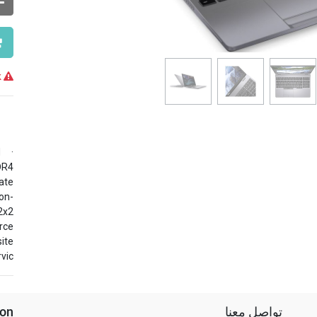
Temporarily out of stock
M
DR4
ate
on-
2x2
rce
ite
vic
تواصل معنا
ion