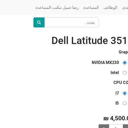
تدى
الوظائف
المساعدة
رضا عميل مكتب المساعدة
Dell Latitude 35
Grap
NVIDIA MX230
Intel
CPU C
I7
I5
₪
4,500.