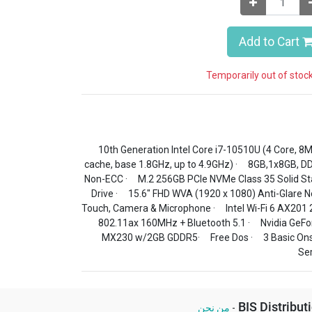
Add to Cart
· 10th Generation Intel Core i7-10510U (4 Core, 8
cache, base 1.8GHz, up to 4.9GHz) · 8GB,1x8GB, D
Non-ECC · M.2 256GB PCIe NVMe Class 35 Solid St
Drive · 15.6" FHD WVA (1920 x 1080) Anti-Glare N
Touch, Camera & Microphone · Intel Wi-Fi 6 AX201 
802.11ax 160MHz + Bluetooth 5.1 · Nvidia GeFo
MX230 w/2GB GDDR5· Free Dos · 3 Basic Ons
Ser
BIS Distribut
-
من نحن